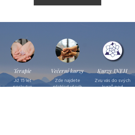
Terapie
Večerní kurzy
Kurzy INEH
Již 15 let
Zde najdete
Zvu vás do svých
poskytuji
přehled všech
kurzů pod
individuální
mnou vedených
hlavičkou INEH
konzultace
večerních akcí,
(International
dětem i
jako jsou
Network of
dospělým a
semináře a
Energetic
využívám různé
meditace mimo
Healing) a do
metody a
systém INEH.
nastavbových
terapie.
kurzů pro