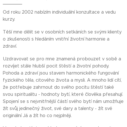
Od roku 2002 nabízím individuální konzultace a vedu
kurzy.
Těší mne dělit se v osobních setkáních se svými klienty
o zkušenosti s hledáním vnitřní životní harmonie a
zdraví.
Uzdravovat se pro mne znamená probouzet v sobě a
rozvíjet stále hlubší pocit štěstí a životní pohody.
Pohoda a zdraví jsou stavem harmonického fungování
fyzického těla, citového života a mysli. A mnoho lidí cítí,
že potřebuje zahrnout do svého pocitu štěstí také
svou spiritualitu - hodnoty bytí, které člověka přesahují.
Spojení se s nejvnitřnější částí svého bytí nám umožňuje
žít svůj jedinečný život, své dary a talenty - žít své
originální Já a žít ho co nejplněji.