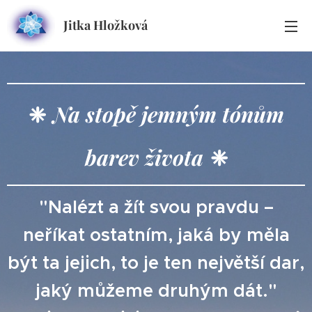
Jitka Hložková
❈
Na stopě jemným tónům
barev života
❈
"Nalézt a žít svou pravdu –
neříkat ostatním, jaká by měla
být ta jejich, to je ten největší dar,
jaký můžeme druhým dát."