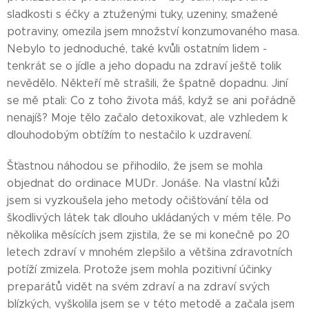
sladkosti s éčky a ztuženými tuky, uzeniny, smažené
potraviny, omezila jsem množství konzumovaného masa.
Nebylo to jednoduché, také kvůli ostatním lidem -
tenkrát se o jídle a jeho dopadu na zdraví ještě tolik
nevědělo. Někteří mě strašili, že špatně dopadnu. Jiní
se mě ptali: Co z toho života máš, když se ani pořádně
nenajíš? Moje tělo začalo detoxikovat, ale vzhledem k
dlouhodobým obtížím to nestačilo k uzdravení.
Šťastnou náhodou se přihodilo, že jsem se mohla
objednat do ordinace MUDr. Jonáše. Na vlastní kůži
jsem si vyzkoušela jeho metody očišťování těla od
škodlivých látek tak dlouho ukládaných v mém těle. Po
několika měsících jsem zjistila, že se mi konečně po 20
letech zdraví v mnohém zlepšilo a většina zdravotních
potíží zmizela. Protože jsem mohla pozitivní účinky
preparátů vidět na svém zdraví a na zdraví svých
blízkých, vyškolila jsem se v této metodě a začala jsem