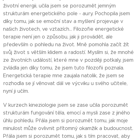
životní energii, učila jsem se porozumět jemným
strukturám energetického pole - aury. Pochopila jsem
díky tomu, jak se emoční stav a myšlení projevuje v
našich životech, ve vztazích... Filozofie energetické
terapie není jen o způsobu, jak ji provádět, ale
především o pohledu na život. Mně pomohla začít žít
svůj život s větším klidem a radostí. Myslím si, že mnohé
ze životních událostí, které mne v později potkaly, jsem
zvládla jen díky tomu, že jsem tuto filozofii poznala.
Energetická terapie mne zaujala natolik, že jsem se
rozhodla se jí věnovat dál ve výcviku u svého učitele,
nyní ji učím.
V kurzech kineziologie jsem se zase učila porozumět
strukturám fungování těla, emocí a mysli zase z jiného
úhlu pohledu. Přála jsem si porozumět tomu, jak moje
minulost může ovlivnit přítomný okamžik a budoucnost.
Přála jsem si porozumět tomu, jak s tím pracovat, aby