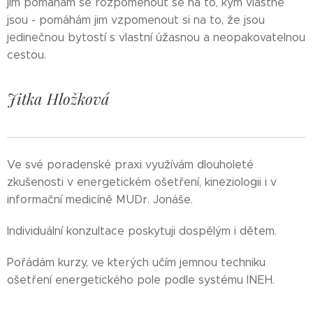
jim pomáhám se rozpomenout se na to, kým vlastně
jsou - pomáhám jim vzpomenout si na to, že jsou
jedinečnou bytostí s vlastní úžasnou a neopakovatelnou
cestou.
Jitka Hložková
Ve své poradenské praxi využívám dlouholeté
zkušenosti v energetickém ošetření, kineziologii i v
informační medicíně MUDr. Jonáše.
Individuální konzultace poskytuji dospělým i dětem.
Pořádám kurzy, ve kterých učím jemnou techniku
ošetření energetického pole podle systému INEH.