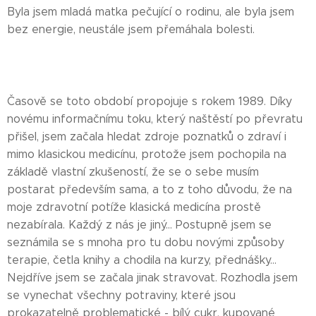
Byla jsem mladá matka pečující o rodinu, ale byla jsem
bez energie, neustále jsem přemáhala bolesti.
Časově se toto období propojuje s rokem 1989. Díky
novému informačnímu toku, který naštěstí po převratu
přišel, jsem začala hledat zdroje poznatků o zdraví i
mimo klasickou medicínu, protože jsem pochopila na
základě vlastní zkušeností, že se o sebe musím
postarat především sama, a to z toho důvodu, že na
moje zdravotní potíže klasická medicína prostě
nezabírala. Každý z nás je jiný... Postupně jsem se
seznámila se s mnoha pro tu dobu novými způsoby
terapie, četla knihy a chodila na kurzy, přednášky...
Nejdříve jsem se začala jinak stravovat. Rozhodla jsem
se vynechat všechny potraviny, které jsou
prokazatelně problematické - bílý cukr, kupované