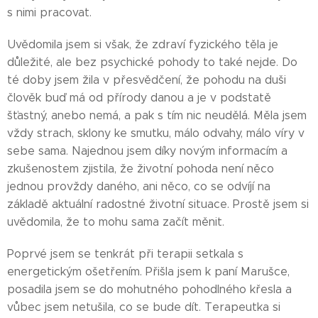
s nimi pracovat.
Uvědomila jsem si však, že zdraví fyzického těla je
důležité, ale bez psychické pohody to také nejde. Do
té doby jsem žila v přesvědčení, že pohodu na duši
člověk buď má od přírody danou a je v podstatě
šťastný, anebo nemá, a pak s tím nic neudělá. Měla jsem
vždy strach, sklony ke smutku, málo odvahy, málo víry v
sebe sama. Najednou jsem díky novým informacím a
zkušenostem zjistila, že životní pohoda není něco
jednou provždy daného, ani něco, co se odvíjí na
základě aktuální radostné životní situace. Prostě jsem si
uvědomila, že to mohu sama začít měnit.
Poprvé jsem se tenkrát při terapii setkala s
energetickým ošetřením. Přišla jsem k paní Marušce,
posadila jsem se do mohutného pohodlného křesla a
vůbec jsem netušila, co se bude dít. Terapeutka si