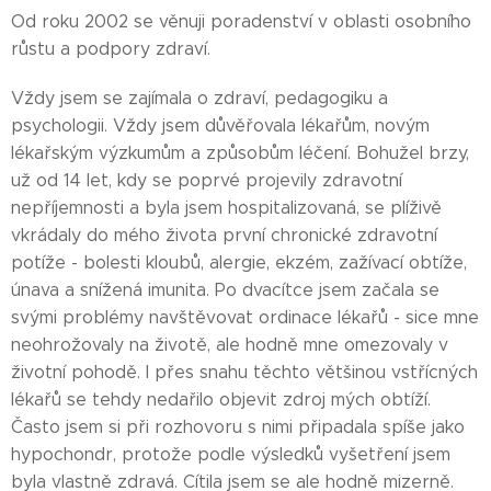
Od roku 2002 se věnuji poradenství v oblasti osobního
růstu a podpory zdraví.
Vždy jsem se zajímala o zdraví, pedagogiku a
psychologii. Vždy jsem důvěřovala lékařům, novým
lékařským výzkumům a způsobům léčení. Bohužel brzy,
už od 14 let, kdy se poprvé projevily zdravotní
nepříjemnosti a byla jsem hospitalizovaná, se plíživě
vkrádaly do mého života první chronické zdravotní
potíže - bolesti kloubů, alergie, ekzém, zažívací obtíže,
únava a snížená imunita. Po dvacítce jsem začala se
svými problémy navštěvovat ordinace lékařů - sice mne
neohrožovaly na životě, ale hodně mne omezovaly v
životní pohodě. I přes snahu těchto většinou vstřícných
lékařů se tehdy nedařilo objevit zdroj mých obtíží.
Často jsem si při rozhovoru s nimi připadala spíše jako
hypochondr, protože podle výsledků vyšetření jsem
byla vlastně zdravá. Cítila jsem se ale hodně mizerně.