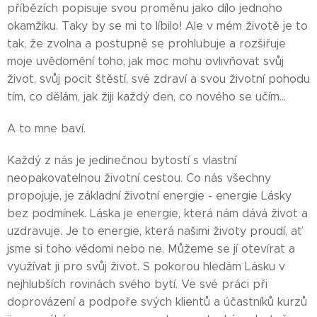
příbězích popisuje svou proměnu jako dílo jednoho
okamžiku. Taky by se mi to líbilo! Ale v mém životě je to
tak, že zvolna a postupně se prohlubuje a rozšiřuje
moje uvědomění toho, jak moc mohu ovlivňovat svůj
život, svůj pocit štěstí, své zdraví a svou životní pohodu
tím, co dělám, jak žiji každý den, co nového se učím...
A to mne baví.
Každý z nás je jedinečnou bytostí s vlastní
neopakovatelnou životní cestou. Co nás všechny
propojuje, je základní životní energie - energie Lásky
bez podmínek. Láska je energie, která nám dává život a
uzdravuje. Je to energie, která našimi životy proudí, ať
jsme si toho vědomi nebo ne. Můžeme se jí otevírat a
využívat ji pro svůj život. S pokorou hledám Lásku v
nejhlubších rovinách svého bytí. Ve své práci při
doprovázení a podpoře svých klientů a účastníků kurzů