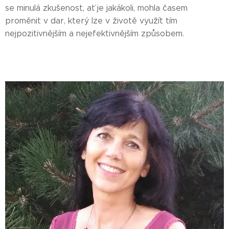
se minulá zkušenost, ať je jakákoli, mohla časem
proměnit v dar, který lze v životě využít tím
nejpozitivnějším a nejefektivnějším způsobem.