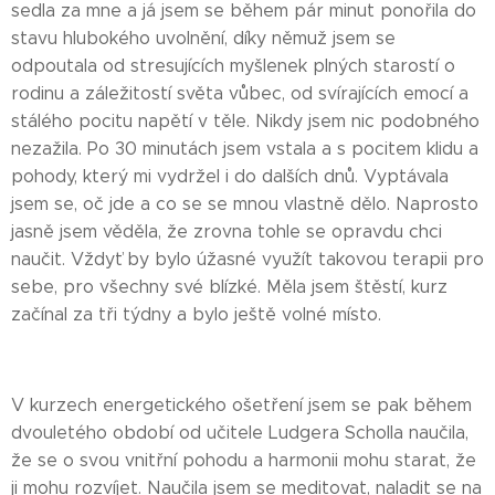
sedla za mne a já jsem se během pár minut ponořila do
stavu hlubokého uvolnění, díky němuž jsem se
odpoutala od stresujících myšlenek plných starostí o
rodinu a záležitostí světa vůbec, od svírajících emocí a
stálého pocitu napětí v těle. Nikdy jsem nic podobného
nezažila. Po 30 minutách jsem vstala a s pocitem klidu a
pohody, který mi vydržel i do dalších dnů. Vyptávala
jsem se, oč jde a co se se mnou vlastně dělo. Naprosto
jasně jsem věděla, že zrovna tohle se opravdu chci
naučit. Vždyť by bylo úžasné využít takovou terapii pro
sebe, pro všechny své blízké. Měla jsem štěstí, kurz
začínal za tři týdny a bylo ještě volné místo.
V kurzech energetického ošetření jsem se pak během
dvouletého období od učitele Ludgera Scholla naučila,
že se o svou vnitřní pohodu a harmonii mohu starat, že
ji mohu rozvíjet. Naučila jsem se meditovat, naladit se na