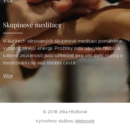
Více
Skupinové meditace
V kurzech věnovaných skupinové meditaci pomáháme
vytvořit silnější energii. Prožitky jsou obvykle hlubší a
sdílené zkušenosti jsou užitečné pro váš další rozvoj v
meditování i na vaší osobní cestě.
Více
© 2018 Jitka Hložková
Vytvořeno službou
Webnode