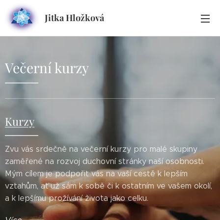
Jitka Hložková
Večerní kurzy
Kurzy
Zvu vás srdečně na večerní kurzy pro malé skupiny
zaměřené na rozvoj duchovní stránky naší osobnosti.
Mým cílem je podpořit vás na vaší cestě k lepším
vztahům, ať už sám k sobě či k ostatním ve vašem okolí,
a k lepšímu prožívání života jako celku.